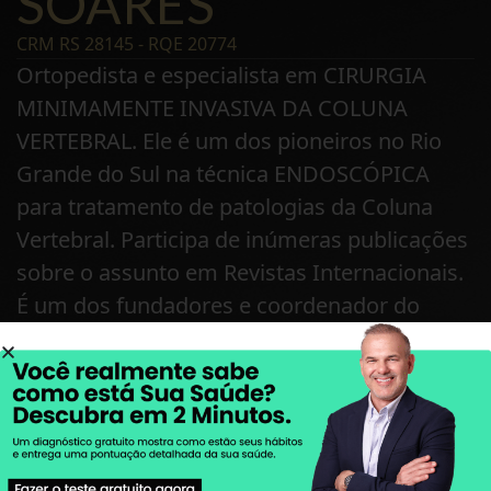
SOARES
CRM RS 28145 - RQE 20774
Ortopedista e especialista em CIRURGIA
MINIMAMENTE INVASIVA DA COLUNA
VERTEBRAL. Ele é um dos pioneiros no Rio
Grande do Sul na técnica ENDOSCÓPICA
para tratamento de patologias da Coluna
Vertebral. Participa de inúmeras publicações
sobre o assunto em Revistas Internacionais.
É um dos fundadores e coordenador do
EndoColuna, um grupo de especialistas em
Coluna, que promove Educação Continuada
para cirurgiões de coluna que querem
aprender e se aperfeiçoarem na técnica.
Atua há 15 anos e realizou estágios nos