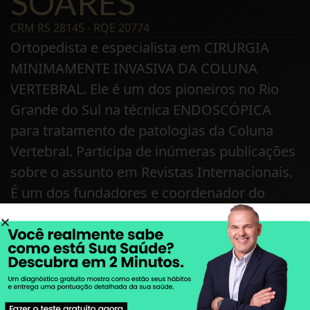
SOARES
CRM RS 28145 - RQE 20774
Ortopedista e especialista em CIRURGIA
MINIMAMENTE INVASIVA DA COLUNA
VERTEBRAL. Ele é um dos pioneiros no Rio
Grande do Sul na técnica ENDOSCÓPICA
para tratamento de patologias da Coluna
Vertebral. Participa de inúmeras publicações
sobre o assunto em Revistas Internacionais.
É um dos fundadores e coordenador do
EndoColuna, um grupo de especialistas em
Coluna, que promove Educação Continuada
para cirurgiões de coluna que querem
aprender e se aperfeiçoarem na técnica.
Atua há 15 anos e realizou estágios nos