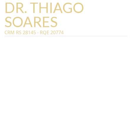
DR. THIAGO
SOARES
CRM RS 28145 - RQE 20774
Ortopedista e especialista em CIRURGIA
MINIMAMENTE INVASIVA DA COLUNA
VERTEBRAL. Ele é um dos pioneiros no Rio
Grande do Sul na técnica ENDOSCÓPICA
para tratamento de patologias da Coluna
Vertebral. Participa de inúmeras publicações
sobre o assunto em Revistas Internacionais.
É um dos fundadores e coordenador do
EndoColuna, um grupo de especialistas em
Coluna, que promove Educação Continuada
para cirurgiões de coluna que querem