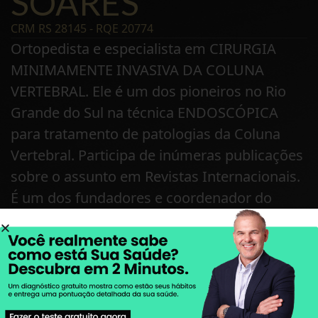
SOARES
CRM RS 28145 - RQE 20774
Ortopedista e especialista em CIRURGIA
MINIMAMENTE INVASIVA DA COLUNA
VERTEBRAL. Ele é um dos pioneiros no Rio
Grande do Sul na técnica ENDOSCÓPICA
para tratamento de patologias da Coluna
Vertebral. Participa de inúmeras publicações
sobre o assunto em Revistas Internacionais.
É um dos fundadores e coordenador do
EndoColuna, um grupo de especialistas em
Coluna, que promove Educação Continuada
para cirurgiões de coluna que querem
aprender e se aperfeiçoarem na técnica.
Atua há 15 anos e realizou estágios nos