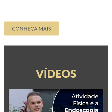
Centros mais Avançados de Cirurgia da
Coluna Vertebral no mundo.
CONHEÇA MAIS
VÍDEOS