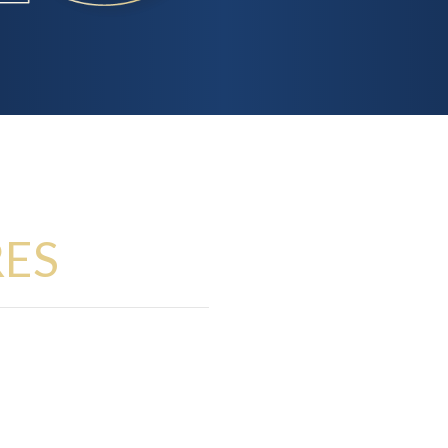
RES
 MINIMAMENTE
dos pioneiros no Rio
ra tratamento de
de inúmeras
nternacionais. É um