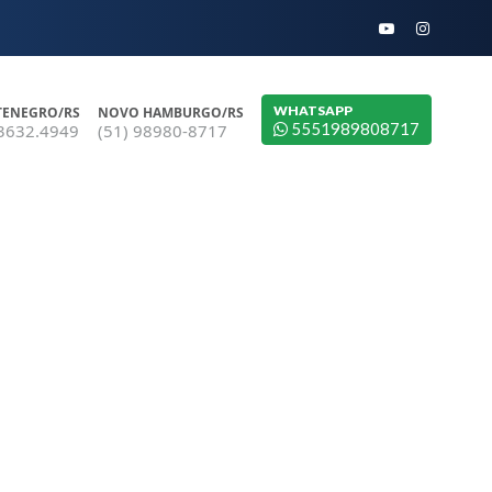
WHATSAPP
ENEGRO/RS
NOVO HAMBURGO/RS
5551989808717
 3632.4949
(51) 98980-8717