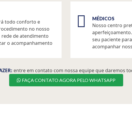
MÉDICOS
rá todo conforto e
Nosso centro pret
procedimento no nosso
aperfeiçoamento.
 rede de atendimento
seu paciente par
alizar o acompanhamento
acompanhar nosso
AZER:
entre em contato com nossa equipe que daremos to
FAÇA CONTATO AGORA PELO WHATSAPP