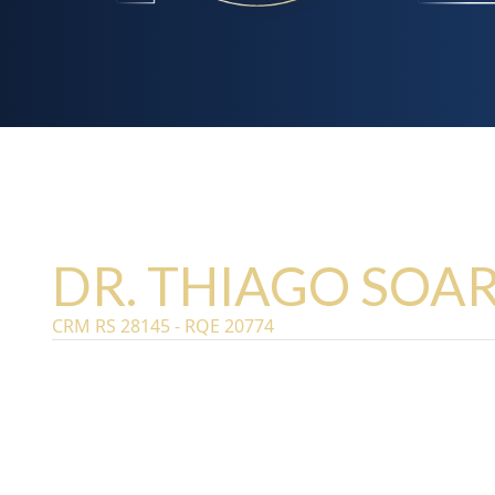
DR. THIAGO SOA
CRM RS 28145 - RQE 20774
Ortopedista e especialista em CIRURGIA
INVASIVA DA COLUNA VERTEBRAL. Ele é um 
Grande do Sul na técnica ENDOSCÓPICA pa
patologias da Coluna Vertebral. Participa 
publicações sobre o assunto em Revistas I