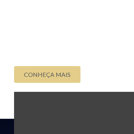
dos fundadores e coordenador do EndoCol
especialistas em Coluna, que promove Edu
cirurgiões de coluna que querem aprender
técnica.
Atua há 15 anos e realizou estágios nos C
de Cirurgia da Coluna Vertebral no mundo.
CONHEÇA MAIS