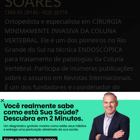
SOARES
CRM RS 28145 - RQE 20774
Ortopedista e especialista em CIRURGIA
MINIMAMENTE INVASIVA DA COLUNA
VERTEBRAL. Ele é um dos pioneiros no Rio
Grande do Sul na técnica ENDOSCÓPICA
para tratamento de patologias da Coluna
Vertebral. Participa de inúmeras publicações
sobre o assunto em Revistas Internacionais.
É um dos fundadores e coordenador do
EndoColuna, um grupo de especialistas em
Coluna, que promove Educação Continuada
para cirurgiões de coluna que querem
aprender e se aperfeiçoarem na técnica.
Atua há 15 anos e realizou estágios nos